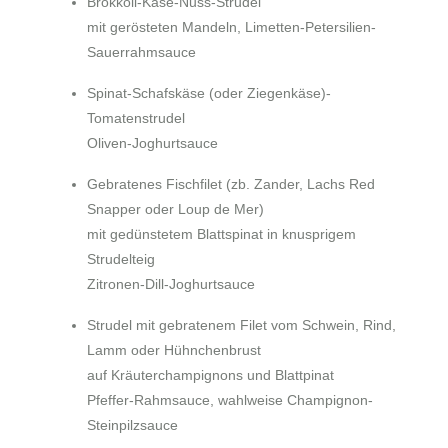
Brokkoli-Käse-Nuss-Strudel
mit gerösteten Mandeln, Limetten-Petersilien-
Sauerrahmsauce
Spinat-Schafskäse (oder Ziegenkäse)-
Tomatenstrudel
Oliven-Joghurtsauce
Gebratenes Fischfilet
(zb. Zander, Lachs Red
Snapper oder Loup de Mer)
mit gedünstetem Blattspinat in knusprigem
Strudelteig
Zitronen-Dill-Joghurtsauce
Strudel mit gebratenem Filet vom Schwein, Rind,
Lamm oder Hühnchenbrust
auf Kräuterchampignons und Blattpinat
Pfeffer-Rahmsauce, wahlweise Champignon-
Steinpilzsauce